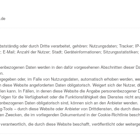
.de
stständig oder durch Dritte verarbeitet, gehören: Nutzungsdaten; Tracker; 
-Mail; Anzahl der Nutzer; Stadt; Geräteinformationen; Sitzungsstatistiken; B
sonenbezogenen Daten werden in den dafür vorgesehenen Abschnitten dieser Da
en.
ngegeben oder, im Falle von Nutzungsdaten, automatisch erhoben werden, we
h diese Website angeforderten Daten obligatorisch. Weigert sich der Nutzer,
len kann. In Fällen, in denen diese Website die Angabe personenbezogener Dat
Folgen für die Verfügbarkeit oder die Funktionsfähigkeit des Dienstes nicht a
nenbezogenen Daten obligatorisch sind, können sich an den Anbieter wenden.
g-Tools – durch diese Website oder Anbieter von Drittdiensten, die durch di
en Zwecken, die im vorliegenden Dokumentund in der Cookie-Richtlinie besch
verantwortlich, die durch diese Website beschafft, veröffentlicht oder weiter