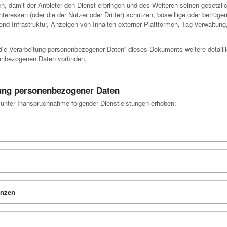
, damit der Anbieter den Dienst erbringen und des Weiteren seinen gesetzl
eressen (oder die der Nutzer oder Dritter) schützen, böswillige oder betrüg
d-Infrastruktur, Anzeigen von Inhalten externer Plattformen, Tag-Verwaltun
die Verarbeitung personenbezogener Daten” dieses Dokuments weitere detaill
enbezogenen Daten vorfinden.
tung personenbezogener Daten
nter Inanspruchnahme folgender Dienstleistungen erhoben:
enzen