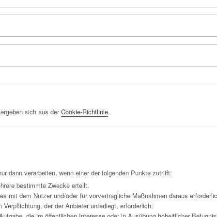
 ergeben sich aus der
Cookie-Richtlinie
.
r dann verarbeiten, wenn einer der folgenden Punkte zutrifft:
ehrere bestimmte Zwecke erteilt.
ages mit dem Nutzer und/oder für vorvertragliche Maßnahmen daraus erforderli
n Verpflichtung, der der Anbieter unterliegt, erforderlich;
ufgabe, die im öffentlichen Interesse oder in Ausübung hoheitlicher Befugnis