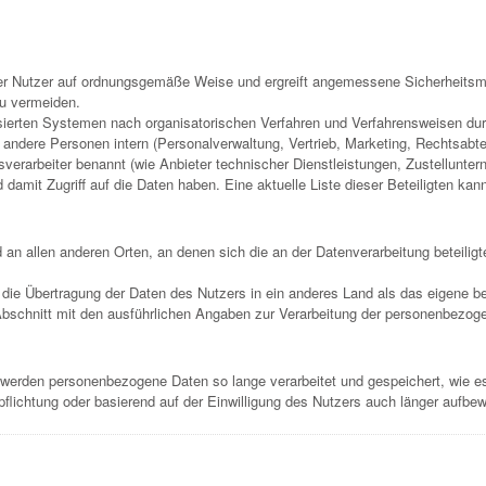
der Nutzer auf ordnungsgemäße Weise und ergreift angemessene Sicherheits
zu vermeiden.
asierten Systemen nach organisatorischen Verfahren und Verfahrensweisen dur
 andere Personen intern (Personalverwaltung, Vertrieb, Marketing, Rechtsabt
agsverarbeiter benannt (wie Anbieter technischer Dienstleistungen, Zustellunt
amit Zugriff auf die Daten haben. Eine aktuelle Liste dieser Beteiligten kan
an allen anderen Orten, an denen sich die an der Datenverarbeitung beteiligte
ie Übertragung der Daten des Nutzers in ein anderes Land als das eigene be
Abschnitt mit den ausführlichen Angaben zur Verarbeitung der personenbezog
 werden personenbezogene Daten so lange verarbeitet und gespeichert, wie e
rpflichtung oder basierend auf der Einwilligung des Nutzers auch länger aufbe