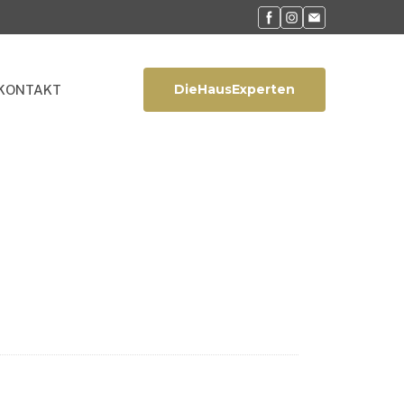
DieHausExperten
KONTAKT