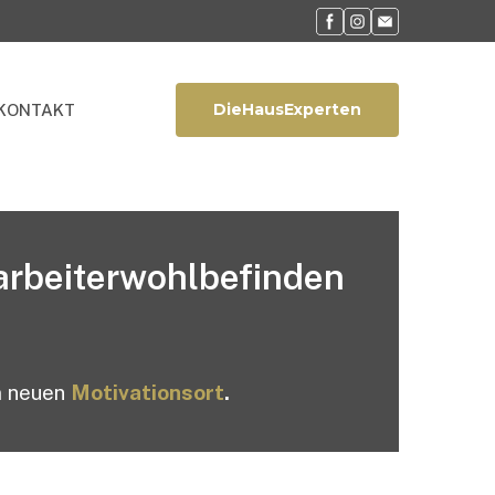
DieHausExperten
KONTAKT
tarbeiterwohlbefinden
m neuen
Motivationsort
.